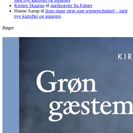
med nye kartofler og asparges
Kirsten Skaarup
til
mælkeærter fra Falster
Hanne Aarup
til
lions mane stegt som wienerschnitzel – med
nye kartofler og asparges
Bøger