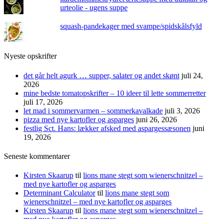
urteolie - ugens suppe
squash-pandekager med svampe/spidskålsfyld
Nyeste opskrifter
det går helt agurk … supper, salater og andet skønt
juli 24,
2026
mine bedste tomatopskrifter – 10 ideer til lette sommerretter
juli 17, 2026
let mad i sommervarmen – sommerkavalkade
juli 3, 2026
pizza med nye kartofler og asparges
juni 26, 2026
festlig Sct. Hans: lækker afsked med aspargessæsonen
juni
19, 2026
Seneste kommentarer
Kirsten Skaarup
til
lions mane stegt som wienerschnitzel –
med nye kartofler og asparges
Determinant Calculator
til
lions mane stegt som
wienerschnitzel – med nye kartofler og asparges
Kirsten Skaarup
til
lions mane stegt som wienerschnitzel –