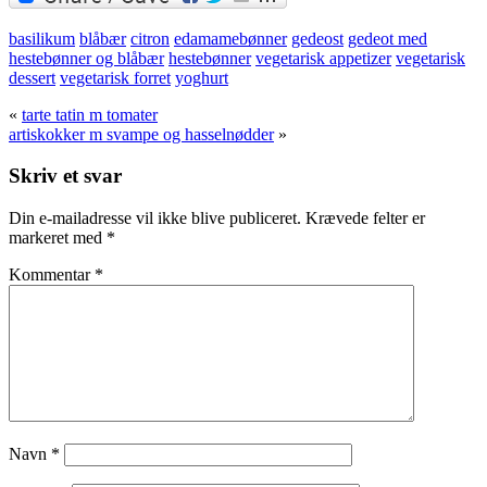
basilikum
blåbær
citron
edamamebønner
gedeost
gedeot med
hestebønner og blåbær
hestebønner
vegetarisk appetizer
vegetarisk
dessert
vegetarisk forret
yoghurt
«
tarte tatin m tomater
artiskokker m svampe og hasselnødder
»
Skriv et svar
Din e-mailadresse vil ikke blive publiceret.
Krævede felter er
markeret med
*
Kommentar
*
Navn
*