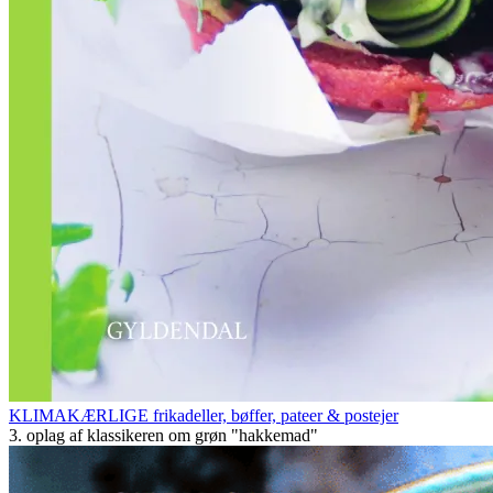
KLIMAKÆRLIGE frikadeller, bøffer, pateer & postejer
3. oplag af klassikeren om grøn "hakkemad"