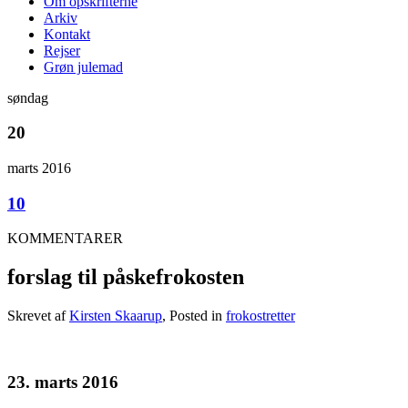
Om opskrifterne
Arkiv
Kontakt
Rejser
Grøn julemad
søndag
20
marts 2016
10
KOMMENTARER
forslag til påskefrokosten
Skrevet af
Kirsten Skaarup
, Posted in
frokostretter
.
23. marts 2016