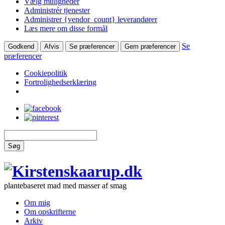
Vælg muligheder
Administrér tjenester
Administrer {vendor_count} leverandører
Læs mere om disse formål
Se
Godkend
Afvis
Se præferencer
Gem præferencer
præferencer
Cookiepolitik
Fortrolighedserklæring
Søg
plantebaseret mad med masser af smag
Om mig
Om opskrifterne
Arkiv