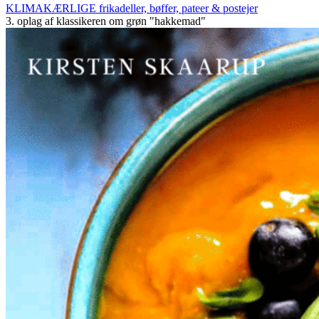
KLIMAKÆRLIGE frikadeller, bøffer, pateer & postejer
3. oplag af klassikeren om grøn "hakkemad"