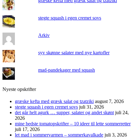
græske kefta med græsk salat og tzatziki
stegte squash i egen cremet sovs
Arkiv
syv skønne salater med nye kartofler
mad-pandekager med squash
Nyeste opskrifter
græske kefta med græsk salat og tzatziki
august 7, 2026
stegte squash i egen cremet sovs
juli 31, 2026
det går helt agurk … supper, salater og andet skønt
juli 24,
2026
mine bedste tomatopskrifter – 10 ideer til lette sommerretter
juli 17, 2026
let mad i sommervarmen – sommerkavalkade
juli 3, 2026