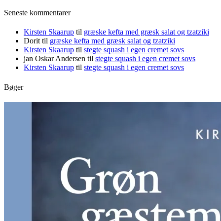
Seneste kommentarer
Kirsten Skaarup
til
græske kefta med græsk salat og tzatziki
Dorit
til
græske kefta med græsk salat og tzatziki
Kirsten Skaarup
til
stegte squash i egen cremet sovs
jan Oskar Andersen
til
stegte squash i egen cremet sovs
Kirsten Skaarup
til
stegte squash i egen cremet sovs
Bøger