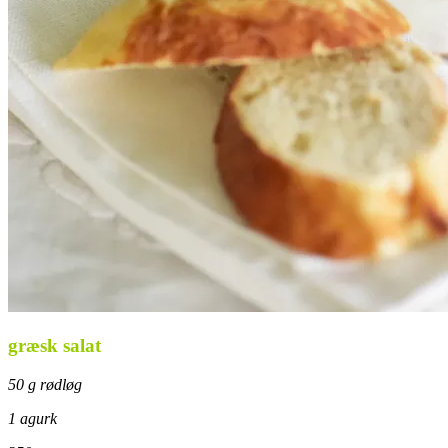
græsk salat
50 g rødløg
1 agurk