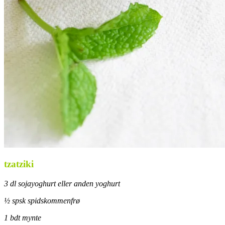
tzatziki
3 dl sojayoghurt eller anden yoghurt
½ spsk spidskommenfrø
1 bdt mynte