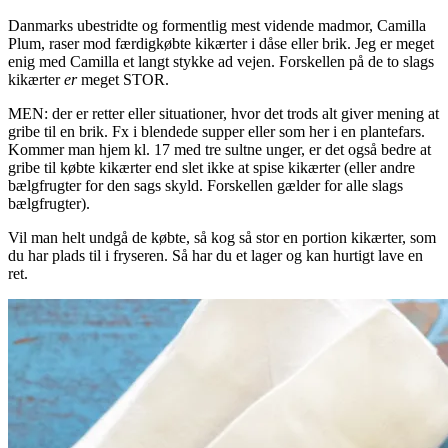
Danmarks ubestridte og formentlig mest vidende madmor, Camilla
Plum, raser mod færdigkøbte kikærter i dåse eller brik. Jeg er meget
enig med Camilla et langt stykke ad vejen. Forskellen på de to slags
kikærter
er
meget STOR.
MEN: der er retter eller situationer, hvor det trods alt giver mening at
gribe til en brik. Fx i blendede supper eller som her i en plantefars.
Kommer man hjem kl. 17 med tre sultne unger, er det også bedre at
gribe til købte kikærter end slet ikke at spise kikærter (eller andre
bælgfrugter for den sags skyld. Forskellen gælder for alle slags
bælgfrugter).
Vil man helt undgå de købte, så kog så stor en portion kikærter, som
du har plads til i fryseren. Så har du et lager og kan hurtigt lave en
ret.