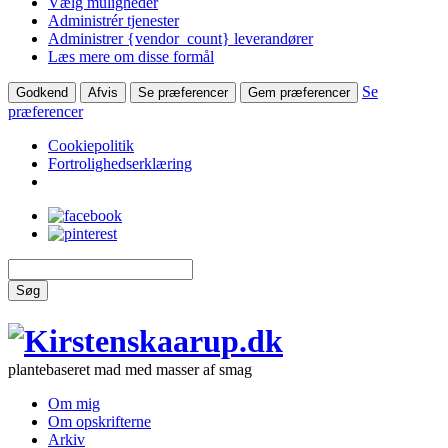
Vælg muligheder
Administrér tjenester
Administrer {vendor_count} leverandører
Læs mere om disse formål
Se
Godkend
Afvis
Se præferencer
Gem præferencer
præferencer
Cookiepolitik
Fortrolighedserklæring
Søg
plantebaseret mad med masser af smag
Om mig
Om opskrifterne
Arkiv