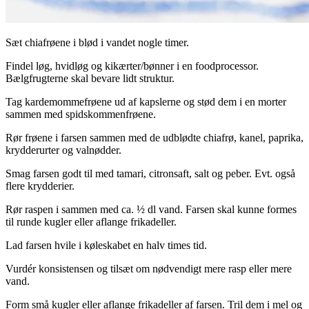
Sæt chiafrøene i blød i vandet nogle timer.
Findel løg, hvidløg og kikærter/bønner i en foodprocessor.
Bælgfrugterne skal bevare lidt struktur.
Tag kardemommefrøene ud af kapslerne og stød dem i en morter
sammen med spidskommenfrøene.
Rør frøene i farsen sammen med de udblødte chiafrø, kanel, paprika,
krydderurter og valnødder.
Smag farsen godt til med tamari, citronsaft, salt og peber. Evt. også
flere krydderier.
Rør raspen i sammen med ca. ½ dl vand. Farsen skal kunne formes
til runde kugler eller aflange frikadeller.
Lad farsen hvile i køleskabet en halv times tid.
Vurdér konsistensen og tilsæt om nødvendigt mere rasp eller mere
vand.
Form små kugler eller aflange frikadeller af farsen. Tril dem i mel og