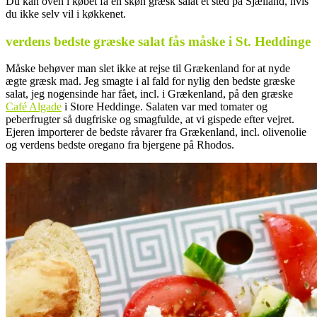
Du kan oven i købet få en skøn græsk salat et sted på Sjælland, hvis
du ikke selv vil i køkkenet.
verdens bedste græske salat fås måske i St. Heddinge
Måske behøver man slet ikke at rejse til Grækenland for at nyde
ægte græsk mad. Jeg smagte i al fald for nylig den bedste græske
salat, jeg nogensinde har fået, incl. i Grækenland, på den græske
Café Algade
i Store Heddinge. Salaten var med tomater og
peberfrugter så dugfriske og smagfulde, at vi gispede efter vejret.
Ejeren importerer de bedste råvarer fra Grækenland, incl. olivenolie
og verdens bedste oregano fra bjergene på Rhodos.