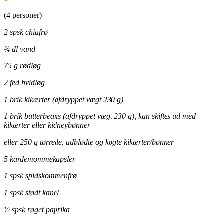
(4 personer)
2 spsk chiafrø
¾ dl vand
75 g rødløg
2 fed hvidløg
1 brik kikærter (afdryppet vægt 230 g)
1 brik butterbeans (afdryppet vægt 230 g), kan skiftes ud med
kikærter eller kidneybønner
eller 250 g tørrede, udblødte og kogte kikærter/bønner
5 kardemommekapsler
1 spsk spidskommenfrø
1 spsk stødt kanel
½ spsk røget paprika