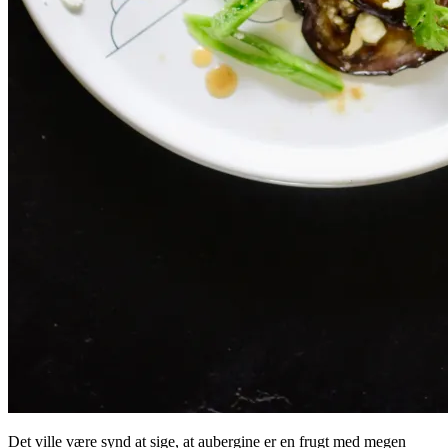
Det ville være synd at sige, at aubergine er en frugt med megen