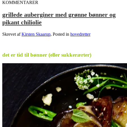
KOMMENTARER
grillede auberginer med grønne bønner og
pikant chiliolie
Skrevet af
Kirsten Skaarup
, Posted in
hovedretter
.
det er tid til bønner (eller sukkerærter)