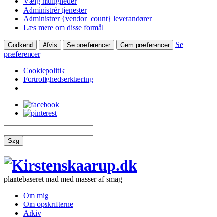
Vælg muligheder
Administrér tjenester
Administrer {vendor_count} leverandører
Læs mere om disse formål
Se
Godkend
Afvis
Se præferencer
Gem præferencer
præferencer
Cookiepolitik
Fortrolighedserklæring
Søg
plantebaseret mad med masser af smag
Om mig
Om opskrifterne
Arkiv