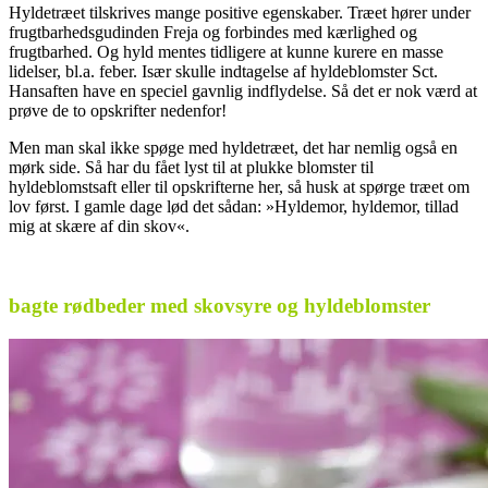
Hyldetræet tilskrives mange positive egenskaber. Træet hører under
frugtbarhedsgudinden Freja og forbindes med kærlighed og
frugtbarhed. Og hyld mentes tidligere at kunne kurere en masse
lidelser, bl.a. feber. Især skulle indtagelse af hyldeblomster Sct.
Hansaften have en speciel gavnlig indflydelse. Så det er nok værd at
prøve de to opskrifter nedenfor!
Men man skal ikke spøge med hyldetræet, det har nemlig også en
mørk side. Så har du fået lyst til at plukke blomster til
hyldeblomstsaft eller til opskrifterne her, så husk at spørge træet om
lov først. I gamle dage lød det sådan: »Hyldemor, hyldemor, tillad
mig at skære af din skov«.
.
bagte rødbeder med skovsyre og hyldeblomster