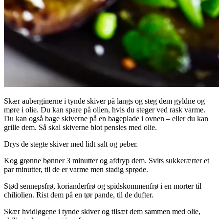
Skær auberginerne i tynde skiver på langs og steg dem gyldne og
møre i olie. Du kan spare på olien, hvis du steger ved rask varme.
Du kan også bage skiverne på en bageplade i ovnen – eller du kan
grille dem. Så skal skiverne blot pensles med olie.
Drys de stegte skiver med lidt salt og peber.
Kog grønne bønner 3 minutter og afdryp dem. Svits sukkerærter et
par minutter, til de er varme men stadig sprøde.
Stød sennepsfrø, korianderfrø og spidskommenfrø i en morter til
chiliolien. Rist dem på en tør pande, til de dufter.
Skær hvidløgene i tynde skiver og tilsæt dem sammen med olie,