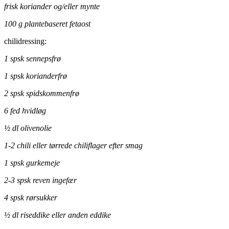
frisk koriander og/eller mynte
100 g plantebaseret fetaost
chilidressing:
1 spsk sennepsfrø
1 spsk korianderfrø
2 spsk spidskommenfrø
6 fed hvidløg
½ dl olivenolie
1-2 chili eller tørrede chiliflager efter smag
1 spsk gurkemeje
2-3 spsk reven ingefær
4 spsk rørsukker
½ dl riseddike eller anden eddike