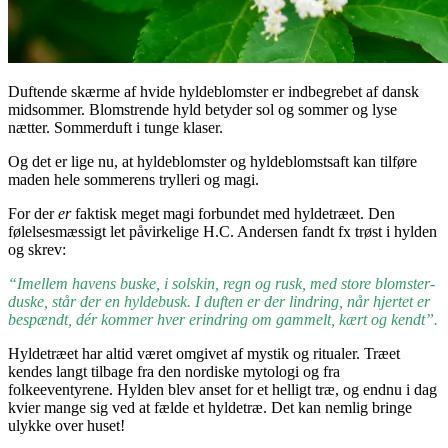
Duftende skærme af hvide hyldeblomster er indbegrebet af dansk
midsommer. Blomstrende hyld betyder sol og sommer og lyse
nætter. Sommerduft i tunge klaser.
Og det er lige nu, at hyldeblomster og hyldeblomstsaft kan tilføre
maden hele sommerens trylleri og magi.
For der
er
faktisk meget magi forbundet med hyldetræet. Den
følelsesmæssigt let påvirkelige H.C. Andersen fandt fx trøst i hylden
og skrev:
“Imellem havens buske, i solskin, regn og rusk, med store blomster-
duske, står der en hyldebusk. I duften er der lindring, når hjertet er
bespændt, dér kommer hver erindring om gammelt, kært og kendt”.
Hyldetræet har altid været omgivet af mystik og ritualer. Træet
kendes langt tilbage fra den nordiske mytologi og fra
folkeeventyrene. Hylden blev anset for et helligt træ, og endnu i dag
kvier mange sig ved at fælde et hyldetræ. Det kan nemlig bringe
ulykke over huset!