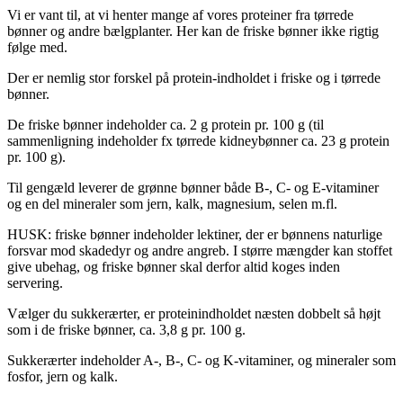
Vi er vant til, at vi henter mange af vores proteiner fra tørrede
bønner og andre bælgplanter. Her kan de friske bønner ikke rigtig
følge med.
Der er nemlig stor forskel på protein-indholdet i friske og i tørrede
bønner.
De friske bønner indeholder ca. 2 g protein pr. 100 g (til
sammenligning indeholder fx tørrede kidneybønner ca. 23 g protein
pr. 100 g).
Til gengæld leverer de grønne bønner både B-, C- og E-vitaminer
og en del mineraler som jern, kalk, magnesium, selen m.fl.
HUSK: friske bønner indeholder lektiner, der er bønnens naturlige
forsvar mod skadedyr og andre angreb. I større mængder kan stoffet
give ubehag, og friske bønner skal derfor altid koges inden
servering.
Vælger du sukkerærter, er proteinindholdet næsten dobbelt så højt
som i de friske bønner, ca. 3,8 g pr. 100 g.
Sukkerærter indeholder A-, B-, C- og K-vitaminer, og mineraler som
fosfor, jern og kalk.